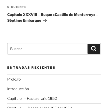
Siguiente
SIGUIENTE
entrada
Capítulo XXXVIII – Buque «Castillo de Monterrey» –
Séptimo Embarque
Buscar
Buscar
por:
ENTRADAS RECIENTES
Prólogo
Introducción
Capítulo I – Hasta el año 1952