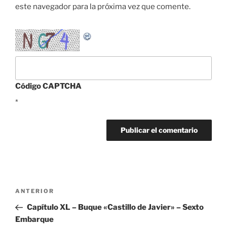
este navegador para la próxima vez que comente.
Código CAPTCHA
*
Navegación
Entrada
ANTERIOR
de
anterior:
Capítulo XL – Buque «Castillo de Javier» – Sexto
entradas
Embarque