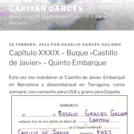
Saltar
CAPITAN GARCÉS
al
Blog personal de Rogelio Garcés Capitán de la Marina
contenido
Mercante
PUBLICADO
25 FEBRERO, 2012
POR
ROGELIO GARCÉS GALINDO
EL
Capítulo XXXIX – Buque «Castillo
de Javier» – Quinto Embarque
Esta vez me mandaron al ‘Castillo de Javier. Embarqué
en Barcelona y desembarqué en Tarragona, como
siempre, con cemento para USA y grano para España.