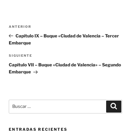
Navegación
Entrada
ANTERIOR
de
anterior:
Capítulo IX – Buque «Ciudad de Valencia – Tercer
entradas
Embarque
Siguiente
SIGUIENTE
entrada
Capítulo VII – Buque «Ciudad de Valencia» – Segundo
Embarque
Buscar
Buscar
por:
ENTRADAS RECIENTES