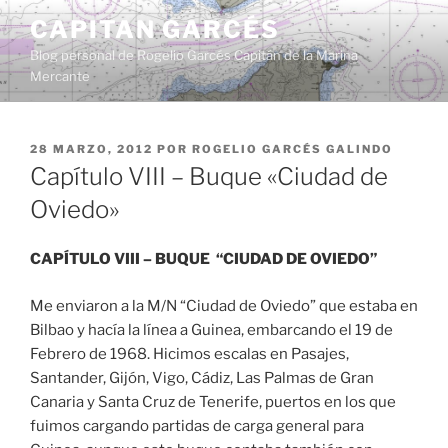
Saltar
CAPITAN GARCÉS
al
Blog personal de Rogelio Garcés Capitán de la Marina
contenido
Mercante
PUBLICADO
28 MARZO, 2012
POR
ROGELIO GARCÉS GALINDO
EL
Capítulo VIII – Buque «Ciudad de
Oviedo»
CAPÍTULO VIII – BUQUE “CIUDAD DE OVIEDO”
Me enviaron a la M/N “Ciudad de Oviedo” que estaba en
Bilbao y hacía la línea a Guinea, embarcando el 19 de
Febrero de 1968. Hicimos escalas en Pasajes,
Santander, Gijón, Vigo, Cádiz, Las Palmas de Gran
Canaria y Santa Cruz de Tenerife, puertos en los que
fuimos cargando partidas de carga general para