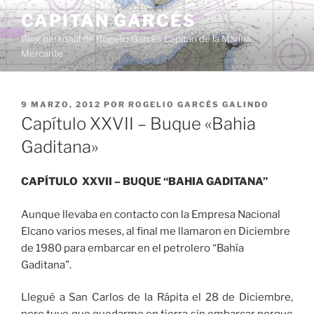
Saltar
CAPITAN GARCÉS
al
Blog personal de Rogelio Garcés Capitán de la Marina
contenido
Mercante
PUBLICADO
9 MARZO, 2012
POR
ROGELIO GARCÉS GALINDO
EL
Capítulo XXVII – Buque «Bahia
Gaditana»
CAPÍTULO XXVII – BUQUE “BAHIA GADITANA”
Aunque llevaba en contacto con la Empresa Nacional
Elcano varios meses, al final me llamaron en Diciembre
de 1980 para embarcar en el petrolero “Bahía
Gaditana”.
Llegué a San Carlos de la Rápita el 28 de Diciembre,