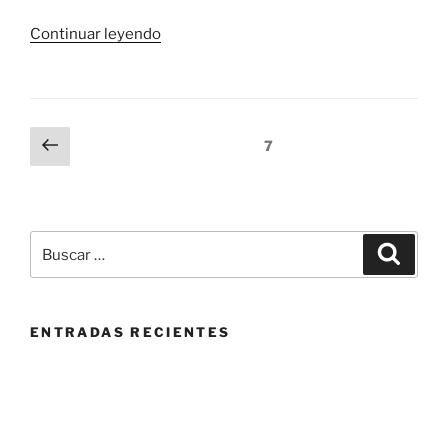
«Capítulo
Continuar leyendo
XLIX
–
Buque
«Castillo
Navegación
Página
Página
7
de
anterior
de
Almansa».
entradas
Tercer
Embarque»
Buscar
Buscar
por:
ENTRADAS RECIENTES
Prólogo
Introducción