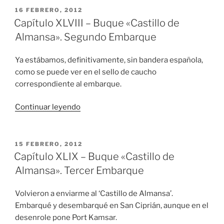
Buque
PUBLICADO
16 FEBRERO, 2012
EL
«Castillo
Capítulo XLVIII – Buque «Castillo de
de
Almansa». Segundo Embarque
Almansa».
Primer
Ya estábamos, definitivamente, sin bandera española,
Embarque»
como se puede ver en el sello de caucho
correspondiente al embarque.
«Capítulo
Continuar leyendo
XLVIII
–
Buque
PUBLICADO
15 FEBRERO, 2012
EL
«Castillo
Capítulo XLIX – Buque «Castillo de
de
Almansa». Tercer Embarque
Almansa».
Segundo
Volvieron a enviarme al ‘Castillo de Almansa’.
Embarque»
Embarqué y desembarqué en San Ciprián, aunque en el
desenrole pone Port Kamsar.