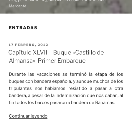
Mercante
ENTRADAS
PUBLICADO
17 FEBRERO, 2012
EL
Capítulo XLVII – Buque «Castillo de
Almansa». Primer Embarque
Durante las vacaciones se terminó la etapa de los
buques con bandera española, y aunque muchos de los
tripulantes nos habíamos resistido a pasar a otra
bandera, a pesar de la indemnización que nos daban, al
fin todos los barcos pasaron a bandera de Bahamas.
«Capítulo
Continuar leyendo
XLVII
–